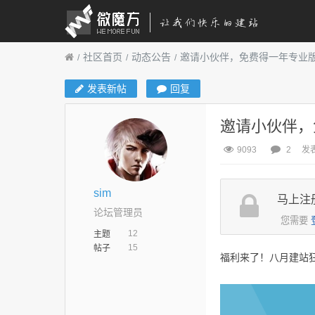
社区首页
动态公告
邀请小伙伴，免费得一年专业
发表新帖
回复
邀请小伙伴，
9093
2
发表
sim
马上注
论坛管理员
您需要
12
主题
15
帖子
福利来了！八月建站