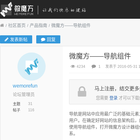
社区首页
产品指南
微魔方——导航组件
发表新帖
回复
微魔方——导航组件
4234
1
发表于 2016-05-31 1
wemorefun
马上注册，结交更多
论坛管理员
您需要
登录
才可以下载
31
主题
116
帖子
导航是网站中应用最广泛的基础元素
用户。在确定好网站的信息架构后，
使用导航组件，打开微魔方设计器组
系。