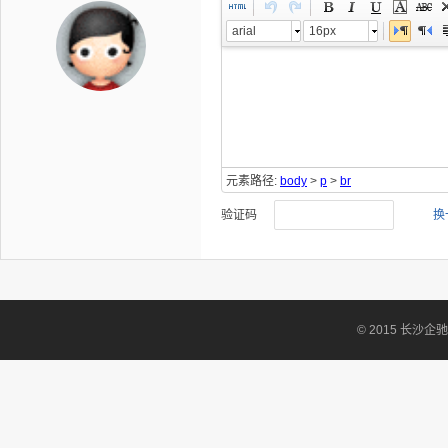
arial
16px
元素路径:
body
>
p
>
br
验证码
换
© 2015 长沙