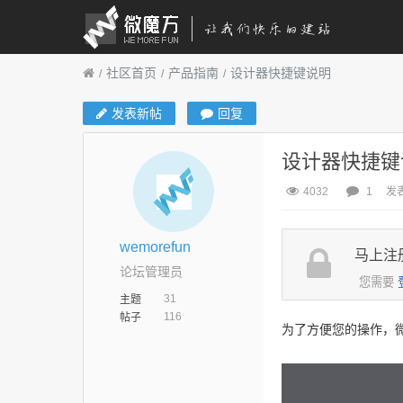
社区首页
产品指南
设计器快捷键说明
发表新帖
回复
设计器快捷键
4032
1
发表
wemorefun
马上注
论坛管理员
您需要
31
主题
116
帖子
为了方便您的操作，