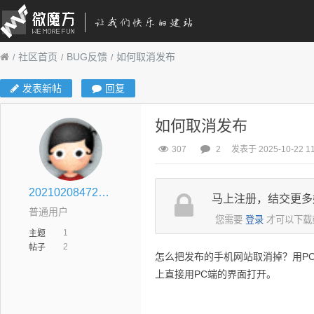
社区首页
BUG反馈
如何取消发布
发表新帖
回复
如何取消发布
307
2
发表于 2025-10-22 11
20210208472001575006851@tencent.com
马上注册，结交更多
普通用户
您需要
登录
才可以下载
1
主题
2
帖子
怎么把发布的手机网站取消掉？用P
上直接用PC端的界面打开。