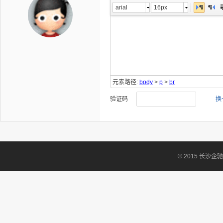
arial
16px
元素路径:
body
>
p
>
br
验证码
换
© 2015 长沙