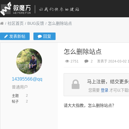
社区首页
BUG反馈
怎么删除站点
发表新帖
回复
怎么删除站点
2751
2
发表于 2024-03-02 1
14395566@qq
马上注册，结交更多
普通用户
您需要
登录
才可以下载
2
主题
2
帖子
请大大指教，怎么删除站点？