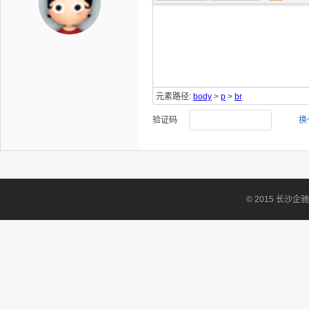
元素路径:
body
>
p
>
br
验证码
换
© 2015 长沙