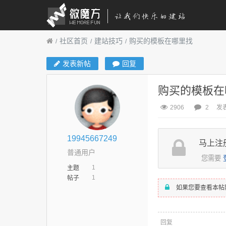
社区首页
建站技巧
购买的模板在哪里找
发表新帖
回复
购买的模板在
2906
2
发表
19945667249
马上注
普通用户
您需要
1
主题
1
帖子
如果您要查看本帖
回复