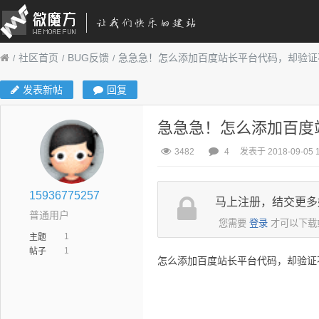
社区首页
BUG反馈
急急急！怎么添加百度站长平台代码，却验证
发表新帖
回复
急急急！怎么添加百度
3482
4
发表于 2018-09-05 1
15936775257
马上注册，结交更多
普通用户
您需要
登录
才可以下载
1
主题
1
帖子
怎么添加百度站长平台代码，却验证