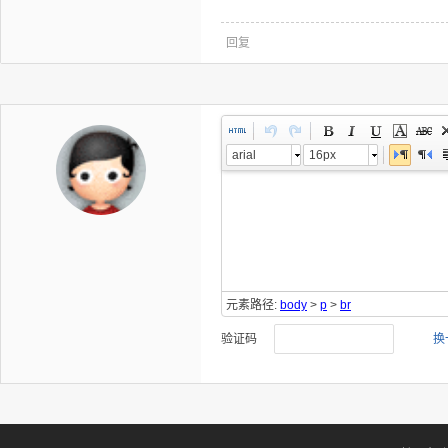
回复
arial
16px
元素路径:
body
>
p
>
br
验证码
换