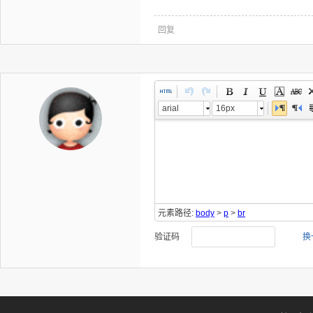
回复
arial
16px
元素路径:
body
>
p
>
br
验证码
换