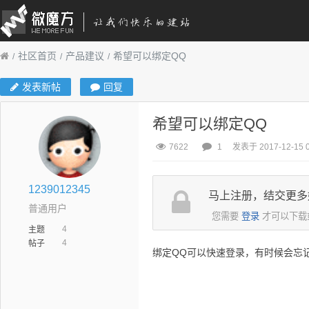
社区首页
产品建议
希望可以绑定QQ
发表新帖
回复
希望可以绑定QQ
7622
1
发表于 2017-12-15 0
1239012345
马上注册，结交更多
普通用户
您需要
登录
才可以下载
4
主题
4
帖子
绑定QQ可以快速登录，有时候会忘