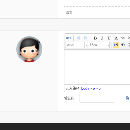
回复
arial
16px
元素路径:
body
>
p
>
br
验证码
换