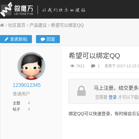
社区首页
产品建议
希望可以绑定QQ
发表新帖
回复
希望可以绑定QQ
7621
1
发表于 2017-12-15 0
1239012345
马上注册，结交更多
普通用户
您需要
登录
才可以下载
4
主题
4
帖子
绑定QQ可以快速登录，有时候会忘