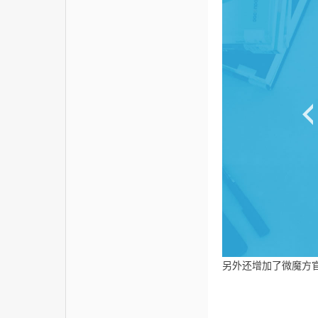
另外还增加了微魔方