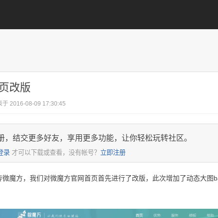
页改版
于 2016-08-09 17:30:45
册，结交更多好友，享用更多功能，让你轻松玩转社区。
登录
才可以下载或查看，没有帐号？
立即注册
微魔方，我们对微魔方官网首页首先进行了改版，此次增加了动态大图ba