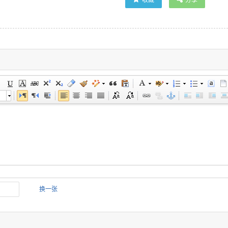
收藏
分享
换一张