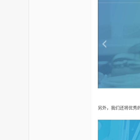
另外，我们还将优秀