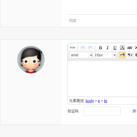
回复
arial
16px
元素路径:
body
>
p
>
br
验证码
换