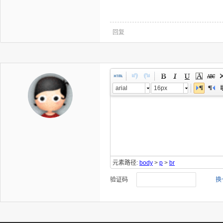
回复
arial
16px
元素路径:
body
>
p
>
br
验证码
换