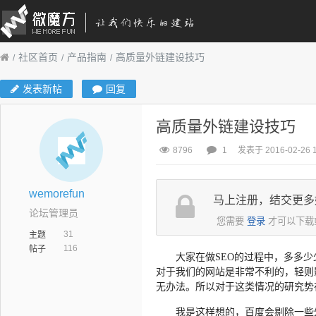
社区首页
产品指南
高质量外链建设技巧
发表新帖
回复
高质量外链建设技巧
8796
1
发表于 2016-02-26 1
wemorefun
马上注册，结交更多
论坛管理员
您需要
登录
才可以下载
31
主题
116
帖子
大家在做SEO的过程中，多多
对于我们的网站是非常不利的，轻则
无办法。所以对于这类情况的研究势
我是这样想的，百度会剔除一些