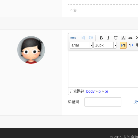
回复
arial
16px
元素路径:
body
>
p
>
br
验证码
换
© 2015 长沙