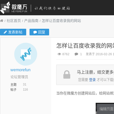
社区首页
产品指南
怎样让百度收录我的网站
发表新帖
回复
怎样让百度收录我的网
8762
1
发表于 2016-02-26 1
wemorefun
马上注册，结交更多
论坛管理员
您需要
登录
才可以下载
31
主题
116
帖子
当你在微魔方创建网站后，给网站绑