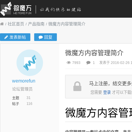
社区首页
产品指南
微魔方内容管理简介
发表新帖
回复
微魔方内容管理简介
7993
1
发表于 2016-02-26 1
wemorefun
马上注册，结交更多
论坛管理员
您需要
登录
才可以下载
31
主题
116
帖子
微魔方内容管