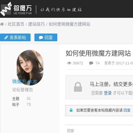
社区首页
建站技巧
如何使用微魔方建网站
发表新帖
回复
如何使用微魔方建网站
30972
74
发表于 2017-11-05
微魔方-木木
马上注册，结交更多
论坛管理员
您需要
登录
才可以下载
31
主题
73
帖子
如果您要查看本帖隐藏内容请
回复
回复