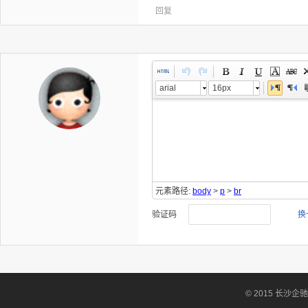
回复
arial
16px
元素路径:
body
>
p
>
br
验证码
换
© 2015 长沙