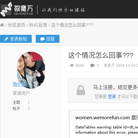
社区首页
BUG反馈
这个情况怎么回事???
发表新帖
回复
这个情况怎么回事???
9045
2
发表于 2016-11-03 0
我们的
马上注册，结交更多
普通用户
您需要
登录
才可以下载
1
主题
3
帖子